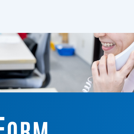
F
ORM