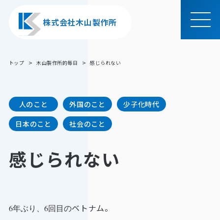
株式会社木山製作所
MEN
U
トップ
木山製作所的毎日
感じられない
人のこと
外国のこと
少子化時代
日本のこと
社会のこと
感じられない
ベトナム。
6年ぶり、6回目の