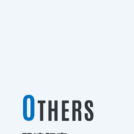
O
THERS