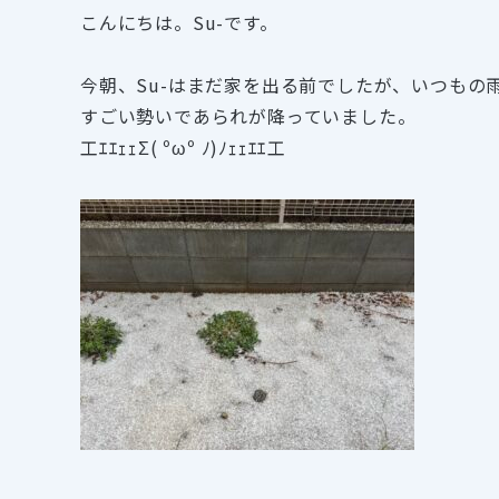
こんにちは。Su-です。
今朝、Su-はまだ家を出る前でしたが、いつもの
すごい勢いであられが降っていました。
工ｴｴｪｪΣ( ºωº ﾉ)ﾉｪｪｴｴ工