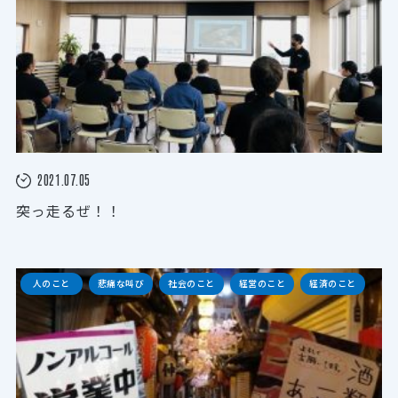
2021.07.05
突っ走るぜ！！
人のこと
悲痛な叫び
社会のこと
経営のこと
経済のこと